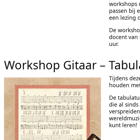
workshops d
passen bij 
een lezing 
De workshop
docent van 
uur.
Workshop Gitaar – Tabula
Tijdens dez
houden met 
De tabulatu
die al sind
verspreiden
wereldmuzi
kunt leren!