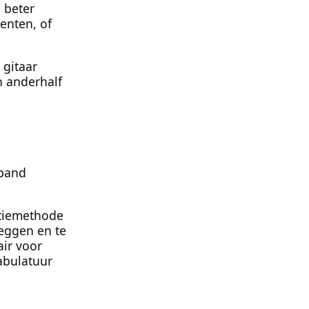
 beter
enten, of
 gitaar
n anderhalf
)
rband
atiemethode
leggen en te
air voor
abulatuur