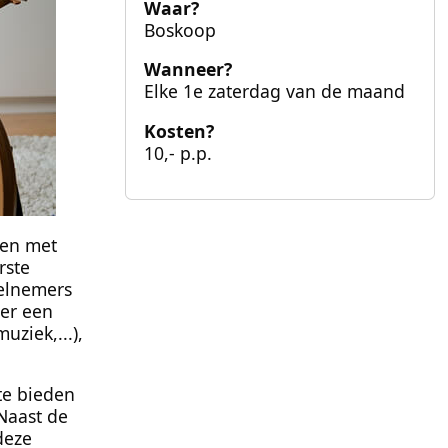
Waar?
Boskoop
Wanneer?
Elke 1e zaterdag van de maand
Kosten?
10,- p.p.
gen met
rste
eelnemers
ver een
ziek,...),
te bieden
Naast de
deze