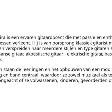
ira is een ervaren gitaardocent die met passie en en
essen verleent. Hij is van oorsprong klassiek gitarist m
n verspreiden naar meerdere stijlen en type gitaren 
anse gitaar, akoestische gitaar , elektrische gitaar, ba
e.
sen staan de leerlingen en het opbouwen van een mooie
g en band centraal, waardoor ze zowel muzikaal als t
 ongeacht of ze volwassenen, kinderen, gevorderden o