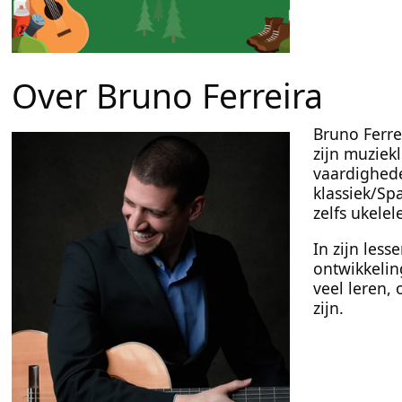
Over Bruno Ferreira
Bruno Ferre
zijn muziekl
vaardighede
klassiek/Spa
zelfs ukelel
In zijn les
ontwikkelin
veel leren,
zijn.