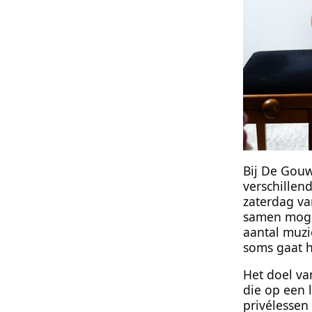
Bij De Gou
verschillen
zaterdag va
samen mogen
aantal muzi
soms gaat h
Het doel va
die op een 
privélessen