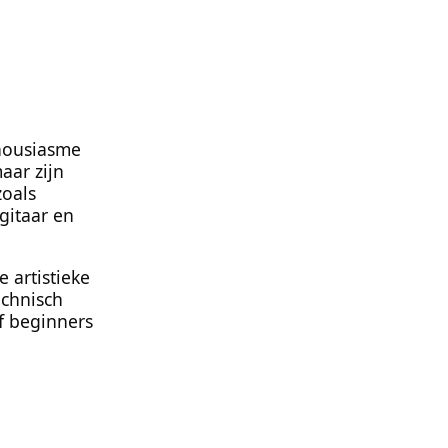
thousiasme
aar zijn
zoals
sgitaar en
 artistieke
echnisch
f beginners